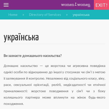
EXIT!
Home
Directory of Services
українська
українська
Ви зазнаєте домашнього насильства?
Домашнє насильство — це жорстока чи агресивна поведінка
однієї особи по відношенню до іншої у стосунках чи сім’ї з метою
її залякування й контролю. Незалежно від соціального класу, віку,
раси, сексуальної орієнтації, релігії, недієздатності чи етнічної
приналежності: жорстоке поводження у сім'ї чи з боку
колишнього партнера може вплинути на жінок будь-якого
походження.