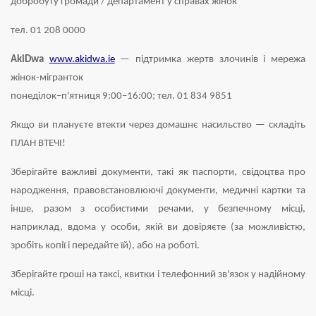
добробуту громади / департамент у справах жінок
тел. 01 208 0000
AkiDwa
www.akidwa.ie
— підтримка жертв злочинів і мережа
жінок-мігранток
понеділок–п'ятниця 9:00–16:00; тел. 01 834 9851
Якщо ви плануєте втекти через домашнє насильство — складіть
ПЛАН ВТЕЧІ!
Зберігайте важливі документи, такі як паспорти, свідоцтва про
народження, правовстановлюючі документи, медичні картки та
інше, разом з особистими речами, у безпечному місці,
наприклад, вдома у особи, якій ви довіряєте (за можливістю,
зробіть копії і передайте їй), або на роботі.
Зберігайте гроші на таксі, квитки і телефонний зв'язок у надійному
місці.