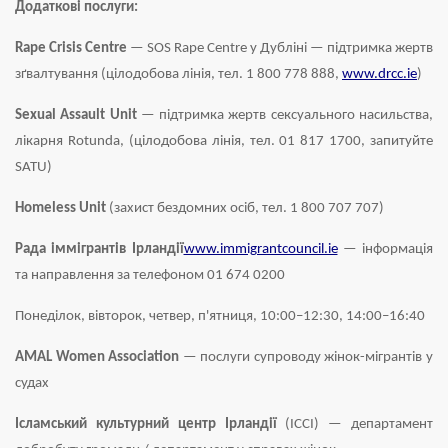
Додаткові послуги:
Rape Crisis Centre
— SOS Rape Centre у Дубліні — підтримка жертв
зґвалтування (цілодобова лінія, тел. 1 800 778 888,
www.drcc.ie
)
Sexual Assault Unit
— підтримка жертв сексуального насильства,
лікарня Rotunda, (цілодобова лінія, тел. 01 817 1700, запитуйте
SATU)
Homeless Unit
(захист бездомних осіб, тел. 1 800 707 707)
Рада іммігрантів Ірландії
www.immigrantcouncil.ie
— інформація
та направлення за телефоном 01 674 0200
Понеділок, вівторок, четвер, п'ятниця, 10:00–12:30, 14:00–16:40
AMAL Women Association
— послуги супроводу жінок-мігрантів у
судах
Ісламський культурний центр Ірландії
(ICCI) — департамент