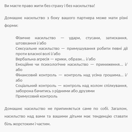
Ви маєте право жити без страху і без насильства!
Домашнє насильство з боку вашого партнера може мати різні
форми:
Фізичне насильство — удари, стусани, затискання,
штовхання і/або
Сексуальне насильство — примушування робити певні дії
проти власної волі і/або
Вербальна агресія — крики, образи... і/або
Емоційне чи психологічне насильство — приниження... і/
або
Фінансовий контроль — контроль над усіма грошима… і/
або
Соціальний контроль — контроль над колом спілкування,
заборона бачитись з рідними або друзями
Примусовий контроль
Домашнє насильство не припиняється саме по собі. Загалом,
насильство над вами та вашими дітьми має тенденцію ставати
біль жорстоким і частим.