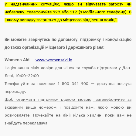
У надзвичайних ситуаціях, якщо ви відчуваєте загрозу чи
небезпеку, телефонуйте 999 або 112 (з мобільного телефону). В
іншому випадку зверніться до місцевого відділення поліції.
Ви можете звернутись по допомогу, підтримку і консультацію
до таких організацій місцевого і державного рівня:
Women’s Aid
—
www.womensaid.ie
Національна лінія довіри для жінок та служба підтримки у Дан-
Лері, 10:00–22:00
Телефонуйте за номером 1 800 341 900 — доступна послуга
перекладу.
Щоб отримати підтримку рідною мовою, зателефонуйте за
вказаним вище номером і повідомте нам, якою мовою ви
розмовляєте. Почекайте на лінії кілька хвилин, поки вам не
знайдуть перекладача.